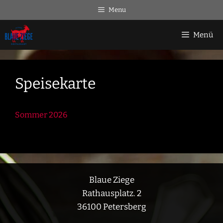
Zum
Menu
Inhalt
springen
Menü
Speisekarte
Som­mer 2026
Blaue Ziege
Rathausplatz. 2
36100 Petersberg